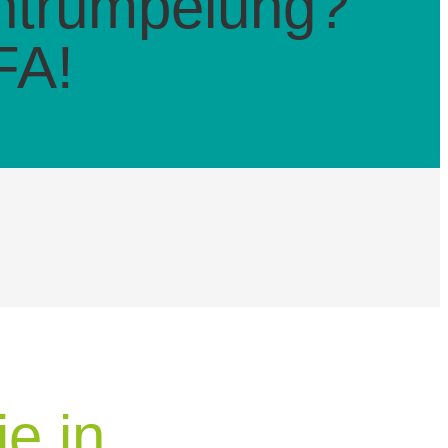
ntrümpelung?
FA!
e in