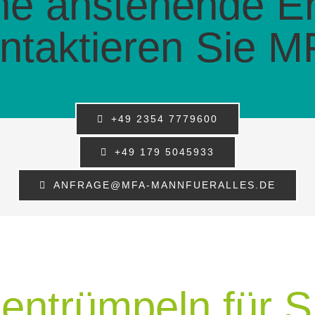
ine anstehende E
ntaktieren Sie M
+49 2354 7779600
+49 179 5045933
ANFRAGE@MFA-MANNFUERALLES.DE
 entrümpeln für Si